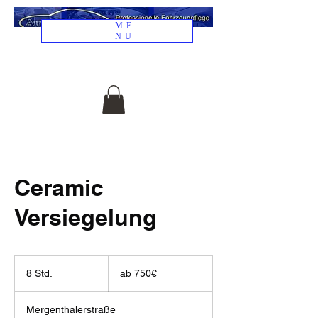
ME
NU
04307 82 41
941
Ceramic
Versiegelung
ab
750€
8 Std.
8
ab 750€
S
t
Mergenthalerstraße
d