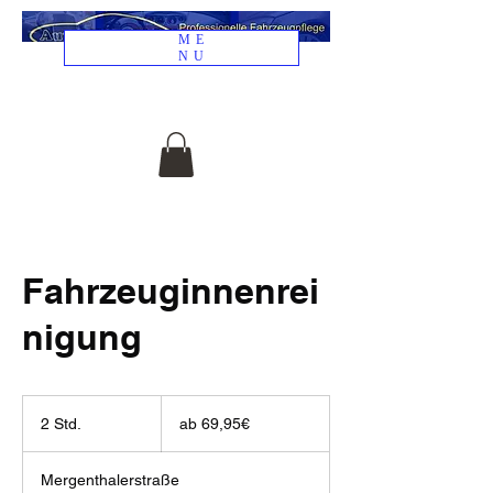
ME
NU
04307 82 41
941
Fahrzeuginnenrei
nigung
ab
69,95€
2 Std.
2
ab 69,95€
S
t
Mergenthalerstraße
d